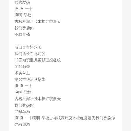
代代发扬
古榕根深叶茂木棉红霞漫天
啊 啊 一中
我们赞扬你
啊啊 母校
古榕根深叶茂木棉红霞漫天
异彩频添
我们赞扬你
啊 啊 一中
不息自强
啊啊 母校
古榕根深叶茂木棉红霞漫天
岐山青青榕水长
我们赞扬你
我们成长在北河滨
叩开知识宝库扬起理想征帆
异彩频添
团结勤奋
求实向上
振兴中华跃马扬鞭
啊 啊 一中
啊啊 母校
古榕根深叶茂木棉红霞漫天
我们赞扬你
异彩频添
啊 啊 一中啊啊 母校古榕根深叶茂木棉红霞漫天我们赞扬你
异彩频添