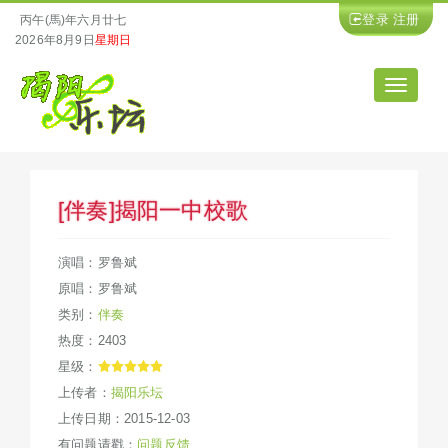
登录
注册
丙午(馬)年六月廿七
2026年8月9日
星期日
导
航
[伴奏]揭阳一中校歌
演唱：罗鲁斌
原唱：罗鲁斌
类别：
伴奏
热度：2403
星级：
上传者：
揭阳乐坛
上传日期：2015-12-03
有问题请戳：
问题反馈