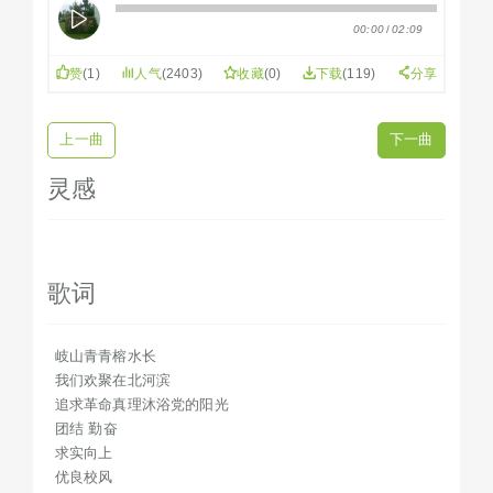
追求革命真理沐浴党的阳光
00:00
/
02:09
团结 勤奋
求实向上
赞
(
1
)
人气
(2403)
收藏
(
0
)
下载
(119)
分享
优良校风
代代发扬
上一曲
下一曲
啊 啊 一中
啊啊 母校
灵感
古榕根深叶茂木棉红霞漫天
我们赞扬你
不息自强
歌词
岐山青青榕水长
我们成长在北河滨
叩开知识宝库扬起理想征帆
岐山青青榕水长
团结勤奋
我们欢聚在北河滨
追求革命真理沐浴党的阳光
求实向上
团结 勤奋
振兴中华跃马扬鞭
求实向上
啊 啊 一中
优良校风
啊啊 母校