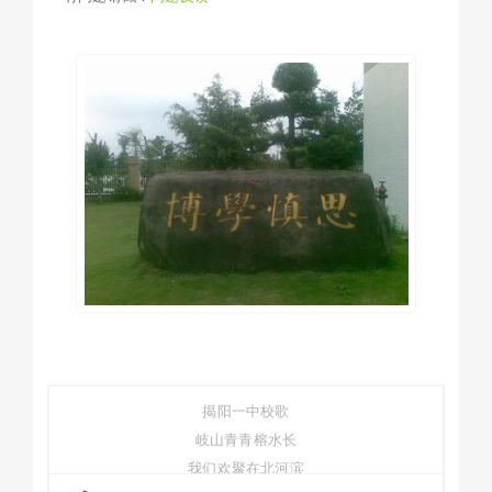
揭阳一中校歌
岐山青青榕水长
我们欢聚在北河滨