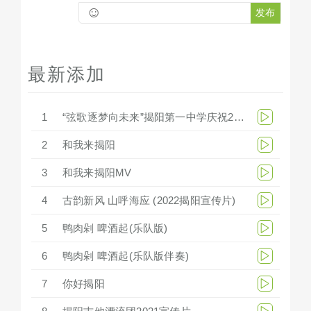
☺
发布
最新添加
1
“弦歌逐梦向未来”揭阳第一中学庆祝279周年华诞文艺汇演
2
和我来揭阳
3
和我来揭阳MV
4
古韵新风 山呼海应 (2022揭阳宣传片)
5
鸭肉剁 啤酒起(乐队版)
6
鸭肉剁 啤酒起(乐队版伴奏)
7
你好揭阳