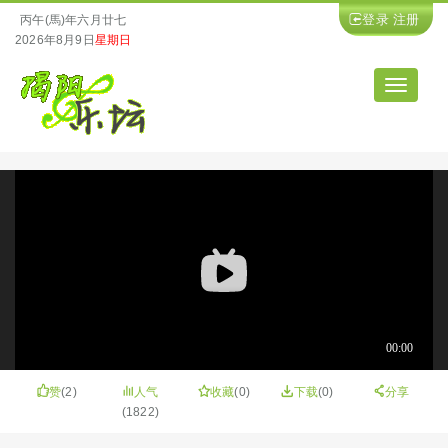
登录
注册
丙午(馬)年六月廿七
2026年8月9日
星期日
导
航
赞
(
2
)
人气
收藏
(
0
)
下载
(0)
分享
(1822)