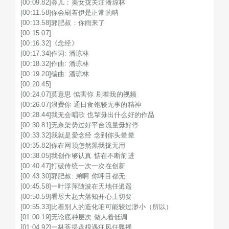
[00:09.82]蓉儿：美女拢关注潘琼林

[00:11.58]你会刷着伊是正常的呐

[00:13.58]郭肥叔：你雨来了

[00:15.07]

[00:16.32]《念经》

[00:17.34]作词: 潘琼林

[00:18.32]作曲: 潘琼林

[00:19.20]编曲: 潘琼林

[00:20.45]

[00:24.07]莫意思 惦害你 刷着我的视频

[00:26.07]浪费你 通日食饱较无事的精神

[00:28.44]我无会唱歌 也挈毋出什么好的作品

[00:30.81]无奈架势过好平台流量毋好停

[00:33.32]我就是爱念经 念到你头晕晕

[00:35.82]你在网顶怎然黑我拢无用

[00:38.05]我创作够认真 惦在不断前进

[00:40.47]打破传统一次一次在创新

[00:43.30]郭肥叔: 弟啊 你呷目都无

[00:45.58]一叶浮萍随波在天地任逍遥

[00:50.59]看尽大起大落知开心上切要

[00:55.33]比着别人的造化咱可能较过渺小（所以）

[01:00.19]无论底种层次 做人着低调

[01:04.92]一枞菩提盘根遇狂风任飘摇
