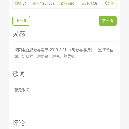
赞
(
5
)
人气
(5478)
收藏
(
0
)
下载
(0)
分享
上一曲
下一曲
灵感
揭阳电台思敏会客厅 2013-8-31 《思敏会客厅》，邀请黄佳
鑫、陈妍婷、洪嘉敏、洪嘉、刘柔铄
歌词
暂无歌词
评论