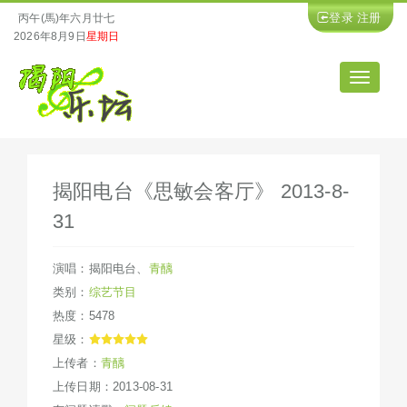
登录
注册
丙午(馬)年六月廿七
2026年8月9日
星期日
导
航
揭阳电台《思敏会客厅》 2013-8-
31
演唱：
揭阳电台
、
青醨
类别：
综艺节目
热度：5478
星级：
上传者：
青醨
上传日期：2013-08-31