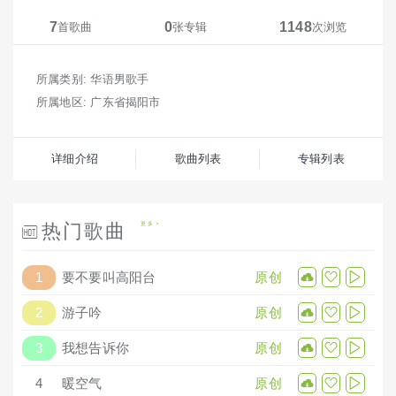
7
0
1148
首歌曲
张专辑
次浏览
所属类别: 华语男歌手
所属地区: 广东省揭阳市
详细介绍
歌曲列表
专辑列表
热门歌曲
更多
1
要不要叫高阳台
原创
2
游子吟
原创
3
我想告诉你
原创
4
暖空气
原创