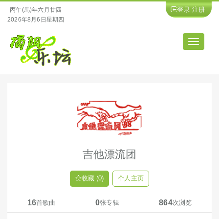
登录
注册
丙午(馬)年六月廿四
2026年8月6日星期四
导
航
吉他漂流团
收藏 (0)
个人主页
16
0
864
首歌曲
张专辑
次浏览